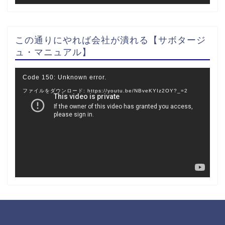
この通りにやれば会社が潰れる【サボタージ
ュ・マニュアル】
動
Code 150: Unknown error.
画
ファイルをダウンロード: https://youtu.be/NBveKYIz2OY?_=2
プ
レ
ー
ヤ
ー