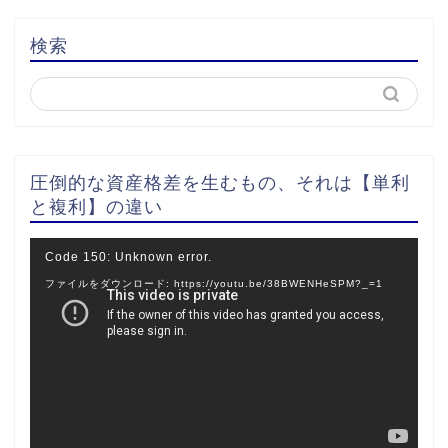
検索
圧倒的な資産格差を生むもの、それは【単利
と複利】の違い
動
Code 150: Unknown error.
画
ファイルをダウンロード: https://youtu.be/38BWENHeSPM?_=1
プ
レ
ー
ヤ
ー