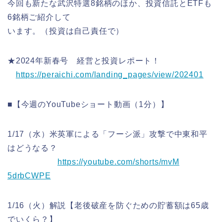
今回も新たな武沢特選8銘柄のほか、投資信託とETFも
6銘柄ご
紹介して
います。（投資は自己責任で）
★2024年新春号 経営と投資レポート！
https://peraichi.com/landing_p
ages/view/202401
■【今週のYouTubeショート動画（1分）】
1/17（水）米英軍による「フーシ派」攻撃で中東和平
はどうな
る？
https://youtube.com/shorts/mvM
5drbCWPE
1/16（火）解説【老後破産を防ぐための貯蓄額は65歳
でいく
ら？】