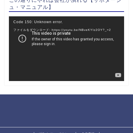
ュ・マニュアル】
動
Code 150: Unknown error.
画
ファイルをダウンロード: https://youtu.be/NBveKYIz2OY?_=2
プ
レ
ー
ヤ
ー