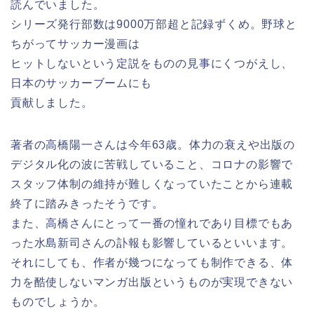
読んでいました。
シリーズ発行部数は9000万部超と記録ずくめ。野球と
ちがって
サッカー漫画は
ヒットしないという定説をものの見事にくつがえし、
日本
のサッカーブームにも
貢献しました。
著者の高橋陽一さんは今年63歳。体力の衰えや出版の
デジタル化
の波に苦戦していること、コロナの影響で
スタッフ体制の維持が難しく
なっていたことから連載
終了に踏みきったそうです。
また、高橋さんにとって一番の憧れであり目標でもあ
った水島新司
さんの訃報も影響しているといいます。
それにしても、作者が幾つになっても制作できる、体
力を酷使しな
いマンガ出版というものが実現できない
ものでしょうか。