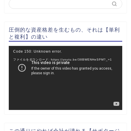
圧倒的な資産格差を生むもの、それは【単利
と複利】の違い
動
Code 150: Unknown error.
画
ファイルをダウンロード: https://youtu.be/38BWENHeSPM?_=1
プ
レ
ー
ヤ
ー
この通りにやれば会社が潰れる【サボタージ