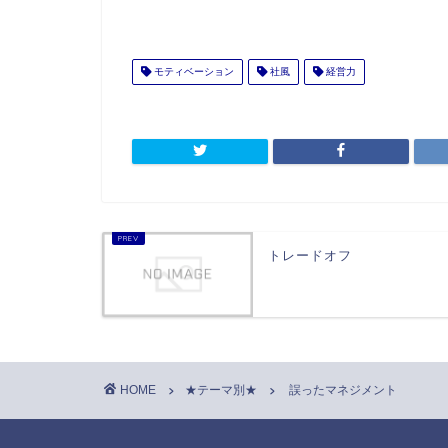
モティベーション
社風
経営力
トレードオフ
HOME
★テーマ別★
誤ったマネジメント