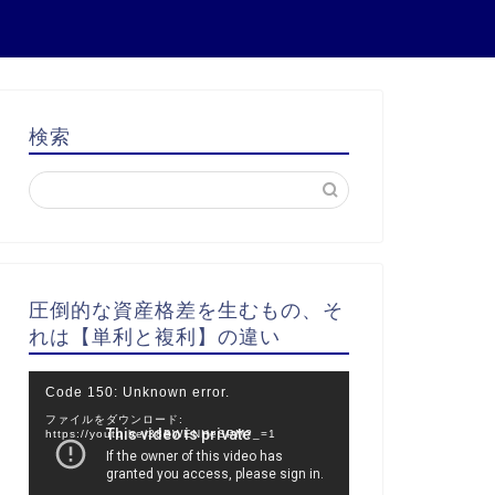
検索
圧倒的な資産格差を生むもの、そ
れは【単利と複利】の違い
動
Code 150: Unknown error.
画
ファイルをダウンロード:
プ
https://youtu.be/38BWENHeSPM?_=1
レ
ー