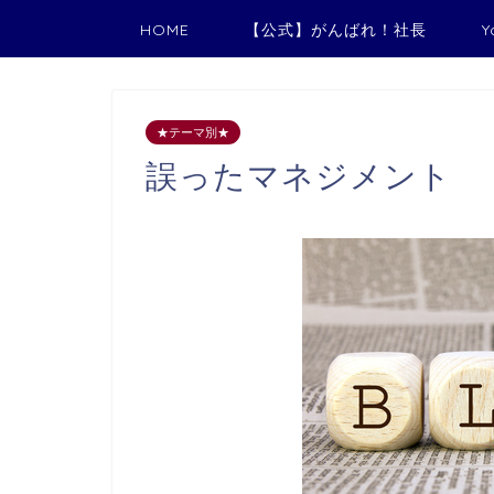
HOME
【公式】がんばれ！社長
Y
★テーマ別★
誤ったマネジメント