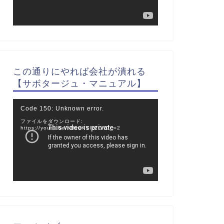
ヤ
ー
この通りにやれば会社が潰れる
【サボタージュ・マニュアル】
動
Code 150: Unknown error.
画
ファイルをダウンロード:
プ
https://youtu.be/NBveKYIz2OY?_=2
レ
ー
ヤ
ー